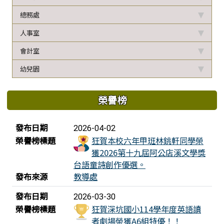
總務處
人事室
會計室
幼兒園
榮譽榜
榮譽榜列表
發布日期
2026-04-02
榮譽榜標題
狂賀本校六年甲班林銚軒同學榮
獲2026第十九屆阿公店溪文學獎
台語童詩創作優選。
發布來源
教導處
發布日期
2026-03-30
榮譽榜標題
狂賀深坑國小114學年度英語讀
者劇場榮獲A6組特優！！