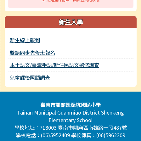
新生入學
新生線上報到
雙語同步先修班報名
本土語文/臺灣手語/新住民語文選修調查
兒童課後照顧調查
頁尾區域內容
臺南市關廟區深坑國民小學
Tainan Municipal Guanmiao District Shenkeng
Elementary School
學校地址：718003 臺南市關廟區南雄路一段487號
學校電話：(06)5952409 學校傳真：(06)5962209