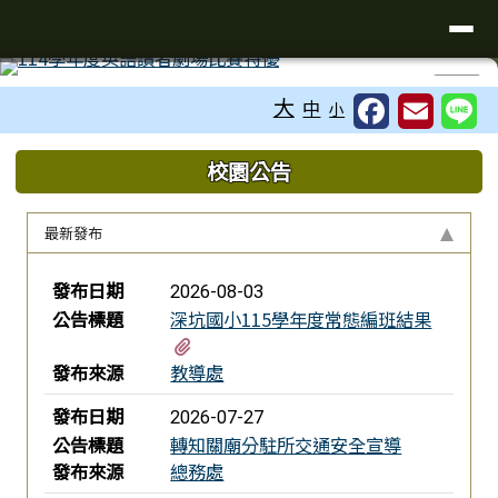
台南市深坑國小
導覽列
跳至主內容區
工具列
⏸
大
中
小
頁尾區域
上中區域內容
校園公告
最新發布
新聞列表
發布日期
2026-08-03
公告標題
深坑國小115學年度常態編班結果
有1個附檔
發布來源
教導處
發布日期
2026-07-27
公告標題
轉知關廟分駐所交通安全宣導
發布來源
總務處